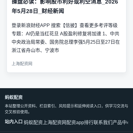
操盘必读：影响股市利好或利空消息_2026
年5月28日_财经新闻
登录新浪财经APP 搜索【信披】查看更多考评等级
专题：AI仍是当红花旦 A股盈利修复将加速 1、中共
中央政治局常委、国务院总理李强5月25日至27日在
浙江省舟山市、宁波市
上海配资网
蚂蚁配资
本站整理公开资料、栏目索引、风险提示和延伸阅读入口，供学习交流与
交叉核验使用。
站内入口
蚂蚁配资
上海配资网
配资app排行
联系我们
产品中心