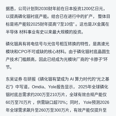
据悉，公司计划到2030财年前在日本投资1200亿日元，
以提高磷化铟衬底产能。结合已在进行中的扩产， 整体目
标是将产能较2025财年提高“7至10倍” 。这也是JX金属在
半导体 材料事业有史以来最大规模的投资。
磷化铟具有将电信号与光信号相互转换的特性，是高速光
模块和CPO不可或缺的核心材料。由于磷化铟衬底晶圆生
产技术门槛颇高，因此已经成为光模块厂商的“卡脖子”环
节。
东吴证券 在研报《磷化铟有望成为 AI 算力时代的“光之基
石”》中写道，Omdia、Yole报告显示， 2025年全球磷化
铟衬底总需求约200万至210万片，全球有效合规产能仅
60万至70万片 ，供需缺口超70%；同时， Yole预测2026
年全球需求飙升至260万至300万片，有效产能仅提升至