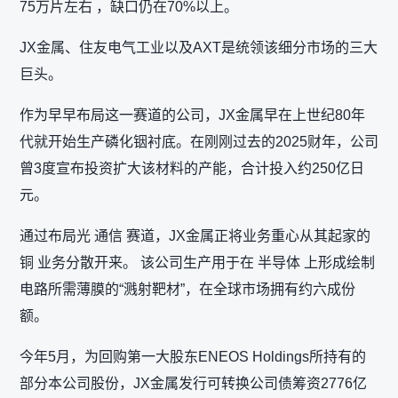
75万片左右 ，缺口仍在70%以上。
JX金属、住友电气工业以及AXT是统领该细分市场的三大
巨头。
作为早早布局这一赛道的公司，JX金属早在上世纪80年
代就开始生产磷化铟衬底。在刚刚过去的2025财年，公司
曾3度宣布投资扩大该材料的产能，合计投入约250亿日
元。
通过布局光 通信 赛道，JX金属正将业务重心从其起家的
铜 业务分散开来。 该公司生产用于在 半导体 上形成绘制
电路所需薄膜的“溅射靶材”，在全球市场拥有约六成份
额。
今年5月，为回购第一大股东ENEOS Holdings所持有的
部分本公司股份，JX金属发行可转换公司债筹资2776亿