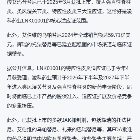
酸艾玛昔替尼已于2025年3月获批上市，覆盖强直性脊柱
炎、类风湿关节炎、特应性皮炎三大适应证，这恰好是凌
科药业LNK01001的核心适应证范围。
此外，艾伯维的乌帕替尼2024年全球销售额达59.71亿美
元，辉瑞的托法替尼等已建立起稳固的市场渠道与临床证
据壁垒。
据公开信息，LNK01001的特应性皮炎适应证已于今年4
月获受理，凌科药业预计于2026年下半年及2027年下半
年进入类风湿关节炎及强直性脊柱炎的新药申请阶段，届
时将面临已上市产品的医保准入、适应证扩展及价格竞争
的多重挤压。
此外，已获批上市的多款JAK抑制剂，包括辉瑞的托法替
尼、艾伯维的乌帕替尼、礼来的巴瑞替尼等，其FDA批准
的药品说明书中均附有黑框警告。这些警告主要包括：严