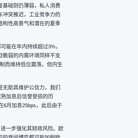
复基础则仍薄弱，私人消费
东冲突推迟，工业竞争力的
结构性高景气和潜在的夏季
都可能在年内持续超过3%，
但脆弱的内需环境同样不支
抑制而维持低位震荡，但内生
径无助其维护公信力，我们
成熟加息后信誉受损的历
6月加息25bps，此后由于
，进一步强化其财政风险。欧
前的党间博弈都可能加剧欧