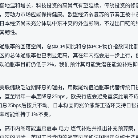
衡地温和增长，科技投资的高景气有望延续，传统投资的修
，劳动力市场应能保持健康。欧盟经济弱复苏的节奏正被中
日本经济尚未充分体现中东冲突的外溢影响，不过出口链的
其韧性。
通胀率的回落空间，总体CPI同比和总体PCE物价指数同比
区的总体通胀率也已明显走高，其在年内或会进一步上行，
观通胀率目前仍低于2%，我们预计其可能受潜在能源补贴
美联储缺乏近期降息的理由，用截尾均值通胀率代替传统口
，直至明年一季度降息25bps。欧央行应会避免重演此前不
息25bps后按兵不动。日本稳固的涨价涨薪正循环支持日银在
率可能维持于1%不变。
，高市内阁可能重启夏季 电力 燃气补贴并推出补充预算案
更迭的风险，英国工党党内的逼宫风暴和法国明年总统大选