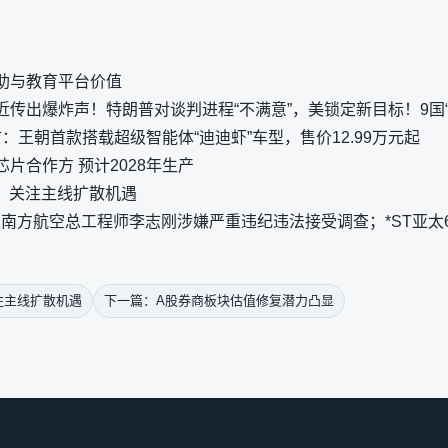
助与教育平台价值
传出爆炸声！特朗普对谈判进程“不满意”，美锁定新目标！9国“
i上市：王朝首款搭载超级智能体“迪迪虾”车型，售价12.99万元起
片合作方 预计2028年生产
构：关注主线扩散机遇
 | 南方航空总工程师李志刚涉嫌严重违纪违法接受调查；*ST亚
注主线扩散机遇
下一篇：A股券商板块估值修复潜力凸显