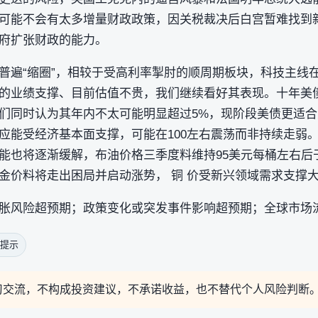
可能不会有太多增量财政政策，因关税裁决后白宫暂难找到
府扩张财政的能力。
普遍“缩圈”，相较于受高利率掣肘的顺周期板块，科技主线
的业绩支撑、目前估值不贵，我们继续看好其表现。十年美
们同时认为其年内不太可能明显超过5%，现阶段美债更适
应能受经济基本面支撑，可能在100左右震荡而非持续走弱
能也将逐渐缓解，布油价格三季度料维持95美元每桶左右后
金价料将走出困局并启动涨势， 铜 价受新兴领域需求支撑
胀风险超预期；政策变化或突发事件影响超预期；全球市场
提示
习交流，不构成投资建议，不承诺收益，也不替代个人风险判断