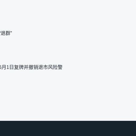
退群”
太6月1日复牌并撤销退市风险警