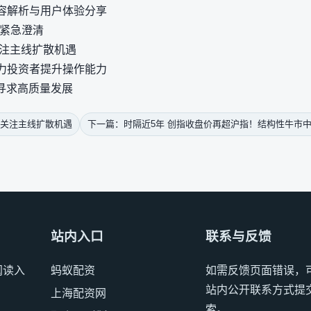
容解析与用户体验分享
份紧急澄清
关注主线扩散机遇
力投资者提升操作能力
寻求高质量发展
：关注主线扩散机遇
下一篇：时隔近5年 创指收盘价再超沪指！结构性牛市
站内入口
联系与反馈
阅读入
蚂蚁配资
如需反馈页面错误，
站内公开联系方式提
上海配资网
索。