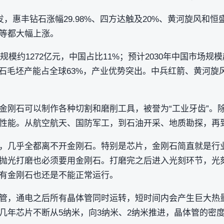
发，惠丰钻石涨幅29.98%、四方达触及20%、黄河旋风和
等都大幅上涨。
规模约1272亿元，中国占比11%；预计2030年中国市场规模超千
钻石毛坯产能占全球63%，产业优势突出。中兵红箭、黄河旋
金刚石可以制作各种切割和磨削工具，被誉为“工业牙齿”。
性能。从航空航天、国防军工，到石油开采、地质勘探，再到
，几乎全都离不开金刚石。特别是芯片，金刚石简直就是行
抛光打磨也必须要用金刚石。打磨完之后进入光刻环节，光
有金刚石也还是不能正常运行。
管，通电之后所有晶体管同时运转，短时间内会产生巨大热
几年芯片不断从5纳米，向3纳米、2纳米推进，晶体管的密